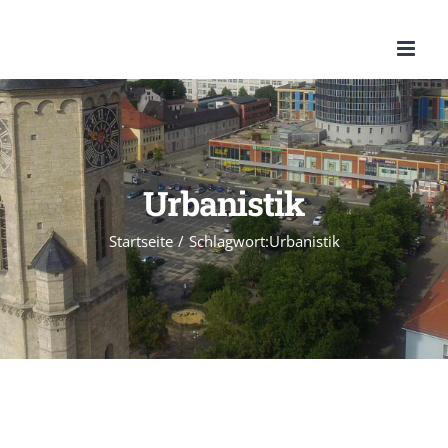
Zum
Inhalt
springen
Urbanistik
Startseite
/
Schlagwort:
Urbanistik