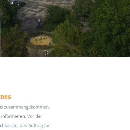
anes
thaus zusammengekommen,
 informieren. Vor der
chlossen, den Auftrag für