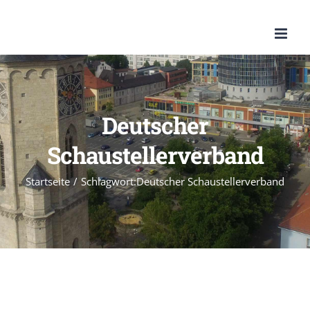
Zum
Inhalt
springen
Deutscher
Schaustellerverband
Startseite
/
Schlagwort:
Deutscher Schaustellerverband