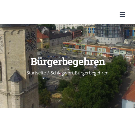
Zum
Inhalt
springen
Bürgerbegehren
Startseite
/
Schlagwort:
Bürgerbegehren