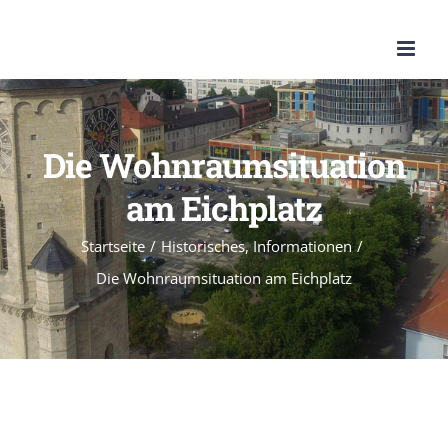
Zum
Inhalt
springen
Die Wohnraumsituation
am Eichplatz
Startseite
/
Historisches
,
Informationen
/
Die Wohnraumsituation am Eichplatz