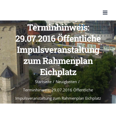
Zum
Inhalt
springen
Terminhinweis:
29.07.2016 Öffentliche
Impulsveranstaltung
zum Rahmenplan
Eichplatz
Startseite
/
Neuigkeiten
/
Terminhinweis: 29.07.2016 Öffentliche
Impulsveranstaltung zum Rahmenplan Eichplatz