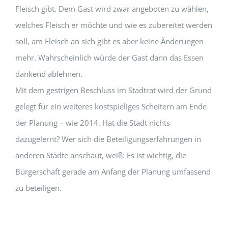
Fleisch gibt. De
m
Gast
wird zwar angeboten zu wählen,
welches Fleisch
er möchte
und wie es zubereitet
werden
soll
, am Fleisch
an sich
gibt es aber keine Änderungen
mehr. Wahrscheinlich würde der Gast dann
das Essen
dankend ablehnen
.
Mit dem
gestrigen
Beschluss im Stadtrat wird der Grund
gelegt für ein
weiteres
kostspieliges Scheitern am Ende
der Planung – wie
2014
. Hat die Stadt nichts
dazugelernt? Wer sich die Bet
e
iligungserfahrungen
in
andere
n
Städte anschaut, weiß: Es ist wichtig, die
Bürgerschaft gerade am Anfang der Planung umfassend
zu beteiligen
.