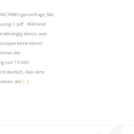
ia/B%C3%BCrgerumfrage_Ma
bauung-1.pdf Während
(unabhängig davon, was
Konzepte keine klaren
Keines der
ung von 15.000
d deutlich, dass eine
pieren, die
[...]