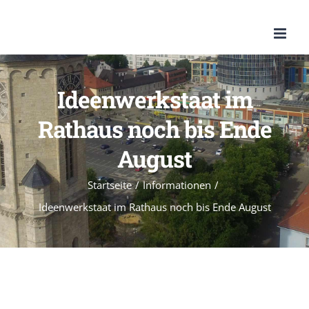
Zum
Inhalt
springen
Ideenwerkstaat im
Rathaus noch bis Ende
August
Startseite
/
Informationen
/
Ideenwerkstaat im Rathaus noch bis Ende August